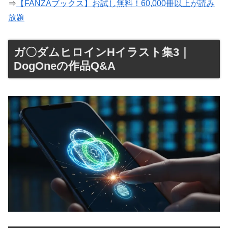
⇒
【FANZAブックス】お試し無料！60,000冊以上が読み
放題
ガ〇ダムヒロインHイラスト集3｜
DogOneの作品Q&A