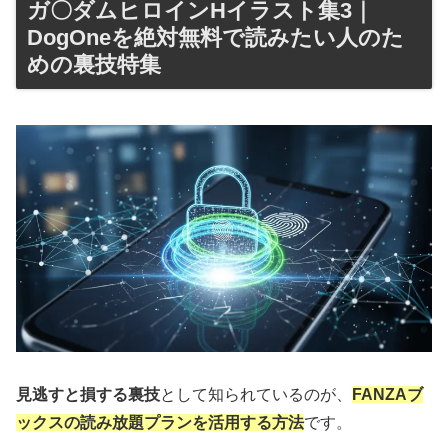
ガ〇ダムヒロインHイラスト集3｜
DogOneを絶対無料で読みたい人のた
めの裏技特集
見逃すと損する裏技
として知られているのが、
FANZAブ
ックスの読み放題プランを活用する方法
です。